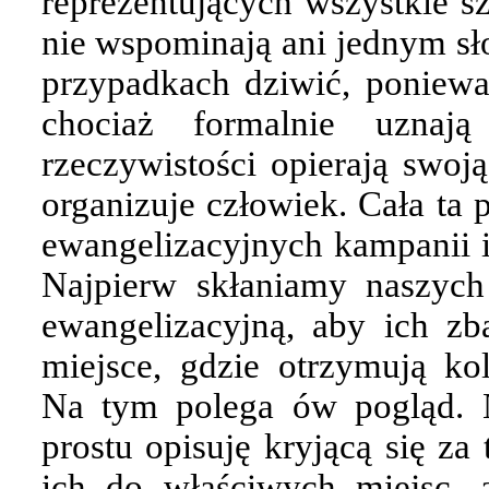
reprezentujących wszystkie s
nie wspominają ani jednym sł
przypadkach dziwić, ponieważ
chociaż formalnie uznaj
rzeczywistości opierają swoj
organizuje człowiek. Cała ta
ewangelizacyjnych kampanii i
Najpierw skłaniamy naszych
ewangelizacyjną, aby ich z
miejsce, gdzie otrzymują ko
Na tym polega ów pogląd. N
prostu opisuję kryjącą się z
ich do właściwych miejsc,