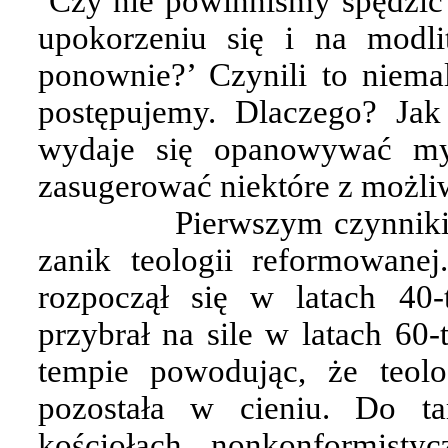
‘Czy nie powinniśmy spędzić
upokorzeniu się i na modl
ponownie?’ Czynili to niema
postępujemy. Dlaczego? Jak
wydaje się opanowywać my
zasugerować niektóre z możli
Pierwszym czynniki
zanik teologii reformowanej
rozpoczął się w latach 40-
przybrał na sile w latach 60
tempie powodując, że teol
pozostała w cieniu. Do t
kościołach nonkonformisty