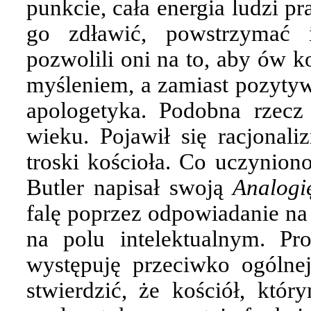
punkcie, cała energia ludzi p
go zdławić, powstrzymać 
pozwolili oni na to, aby ów k
myśleniem, a zamiast pozyty
apologetyka. Podobna rzecz
wieku. Pojawił się racjonali
troski kościoła. Co uczynio
Butler napisał swoją
Analogi
falę poprzez odpowiadanie na 
na polu intelektualnym. Pr
występuję przeciwko ogólnej
stwierdzić, że kościół, któr