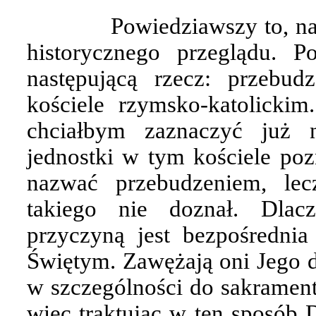
Powiedziawszy to, na
historycznego przeglądu. 
następującą rzecz: przebu
kościele rzymsko-katolickim
chciałbym zaznaczyć już 
jednostki w tym kościele po
nazwać przebudzeniem, lec
takiego nie doznał. Dlac
przyczyną jest bezpośredni
Świętym. Zawężają oni Jego dz
w szczególności do sakrament
więc traktując w ten sposób D