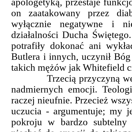
apologetyką, przestaje funkc
on zaatakowany przez diab
wyłącznie negatywne i ni
działalności Ducha Świętego.
potrafiły dokonać ani wykła
Butlera i innych, uczynił Bó
takich mężów jak Whitefield c
Trzecią przyczyną we
nadmiernych emocji. Teologi
raczej nieufnie. Przecież wsz
uczucia - argumentuje; my j
pokroju w bardzo subtelny