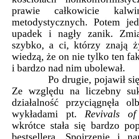
prawie całkowicie kalwi
metodystycznych. Potem jed
upadek i nagły zanik. Zmi
szybko, a ci, którzy znają 
wiedzą, że on nie tylko ten f
i bardzo nad nim ubolewał.
Po drugie, pojawił s
Ze względu na liczebny suk
działalność przyciągnęła o
wykładami pt.
Revivals o
wkrótce stała się bardzo po
bestsellera. Spojrzenie i 