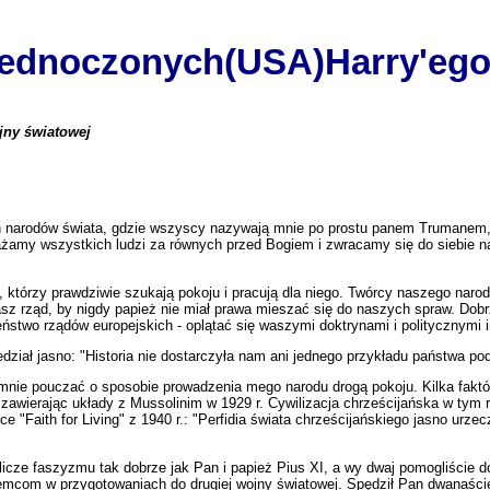
Zjednoczonych(USA)Harry'eg
jny światowej
ych narodów świata, gdzie wszyscy nazywają mnie po prostu panem Trumanem,
żamy wszystkich ludzi za równych przed Bogiem i zwracamy się do siebie 
, którzy prawdziwie szukają pokoju i pracują dla niego. Twórcy naszego narod
nasz rząd, by nigdy papież nie miał prawa mieszać się do naszych spraw. Dob
eństwo rządów europejskich - oplątać się waszymi doktrynami i politycznymi i
dział jasno: "Historia nie dostarczyła nam ani jednego przykładu państwa po
 mnie pouczać o sposobie prowadzenia mego narodu drogą pokoju. Kilka fak
zawierając układy z Mussolinim w 1929 r. Cywilizacja chrześcijańska w tym r
ce "Faith for Living" z 1940 r.: "Perfidia świata chrześcijańskiego jasno urze
cze faszyzmu tak dobrze jak Pan i papież Pius XI, a wy dwaj pomogliście do
iemcom w przygotowaniach do drugiej wojny światowej. Spędził Pan dwanaś