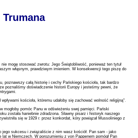
o Trumana
 nie mogę stosować zwrotu: Jego Świątobliwość, ponieważ ten tytuł
naszym włąsnym, prawdziwym imieniem. W konsekwencji tego piszę do
u, poznawszy całą historię i cechy Pańskiego kościoła, tak bardzo
rze poznaliśmy doświadczenie historii Europy i jesteśmy pewni, że
ntrygami.
d wpływami kościoła, któremu udałoby się zachować wolność religijną".
tów mogłoby pomóc Panu w odświeżeniu swej pamięci. Pański
oku została haniebnie zdradzona. Sławny pisarz i historyk naszego
czywistniła się w 1929 r. przez konkordat, kóry powiązał Mussoliniego z
 jego sukcesu i związaliście z nim wasz kościół. Pan sam - jako
cie lat w Niemczech. W porozumieniu z von Pappenem pomógł Pan