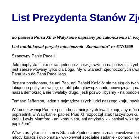
List Prezydenta Stanów 
do papieża Piusa XII w Watykanie napisany po zakończeniu II. wo
List opublikował paryski miesięcznik "Sennaciulo" nr 647/1959
Szanowny Panie Pacelli
Jako baptysta i jako głowa jednego z największych i najpotężniejsz
jest zarezerwowany tylko dla Boga. My w Stanach Zjednoczonych uwa
Pana jako do Pana Pacelliego.
Jestem przekonany, że ani Pan, ani Pański Kościół nie należą do tych
lubiącego politykę i wojnę, ustalili jako główną zasadę obowiązującą 
nasza demokracja nie trwałaby długo, jeśli pozwolilibyśmy - na podobi
Tomasz Jefferson, jeden z najmądrzejszych ludzi naszego kraju, powie
W konsekwencji Pan nie posiada najmniejszych kwalifikacji, aby móc
poprzednik w Watykanie, papież Pius XI rozpoczął atak faszystowski, 
kraju, Lewis Mumford - ani komunista, ani antykatolik - napisał w książ
papieżem".
Wówczas tylko nieliczni w Stanach Zjednoczonych znali prawdziwe obli
młody ksiądz i dyplomata - wykonywał specjalne zadanie - pomocy N