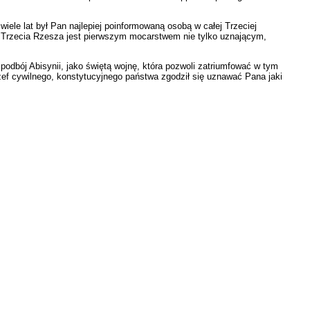
wiele lat był Pan najlepiej poinformowaną osobą w całej Trzeciej
: "Trzecia Rzesza jest pierwszym mocarstwem nie tylko uznającym,
odbój Abisynii, jako świętą wojnę, która pozwoli zatriumfować w tym
ef cywilnego, konstytucyjnego państwa zgodził się uznawać Pana jaki